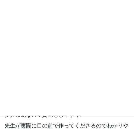
以前からレッスンに通っていましたが、
体験レッスンのメニューはまだ受けたことがなく、
ご案内を見て興味を持ち参加しました。
体験では、特にアーモンドクリームの混ぜ方を
詳しく教えていただき、とても印象に残っていま
す。
普段のレッスンでも丁寧ですが、
目の前で見せていただけるので理解しやすかったで
す。
少人数制なので質問もしやすく、
先生が実際に目の前で作ってくださるのでわかりや