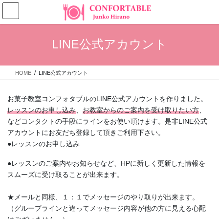
コ
ナ
ン
ビ
テ
ゲ
ン
ー
LINE公式アカウント
ツ
シ
へ
ョ
ス
ン
HOME
LINE公式アカウント
キ
に
ッ
移
プ
動
お菓子教室コンフォタブルのLINE公式アカウントを作りました。
レッスンのお申し込み
、
お教室からのご案内を受け取りたい方
、
などコンタクトの手段にラインをお使い頂けます。是非LINE公式
アカウントにお友だち登録して頂きご利用下さい。
●レッスンのお申し込み
●レッスンのご案内やお知らせなど、HPに新しく更新した情報を
スムーズに受け取ることが出来ます。
★メールと同様、１：１でメッセージのやり取りが出来ます。
（グループラインと違ってメッセージ内容が他の方に見える心配