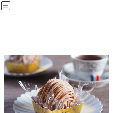
コ
ナ
ン
ビ
テ
ゲ
ン
ー
2024.10月－１１月 対面レッスン
ツ
シ
「栗のモンブラン」
へ
ョ
ス
ン
キ
に
HOME
2024.10月－１１月 対面レッスン「栗のモンブラン」
ッ
移
プ
動