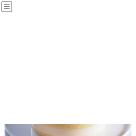
コ
ナ
ン
ビ
テ
ゲ
ン
ー
2025.6月「ババロア ココ エ マ
ツ
シ
ンゴー」
へ
ョ
ス
ン
キ
に
HOME
2025.6月「ババロア ココ エ マンゴー」
ッ
移
プ
動