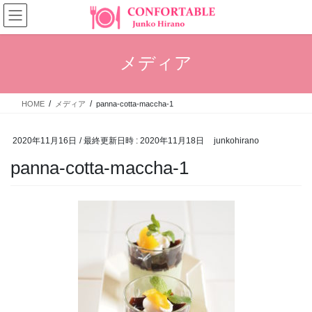
コ
ナ
ン
ビ
テ
ゲ
ン
ー
メディア
ツ
シ
へ
ョ
ス
ン
HOME
メディア
panna-cotta-maccha-1
キ
に
ッ
移
プ
動
2020年11月16日
/ 最終更新日時 :
2020年11月18日
junkohirano
panna-cotta-maccha-1