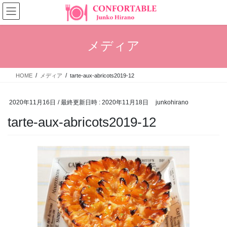
コ
ナ
ン
ビ
テ
ゲ
ン
ー
メディア
ツ
シ
へ
ョ
ス
ン
HOME
メディア
tarte-aux-abricots2019-12
キ
に
ッ
移
プ
動
2020年11月16日
/ 最終更新日時 :
2020年11月18日
junkohirano
tarte-aux-abricots2019-12